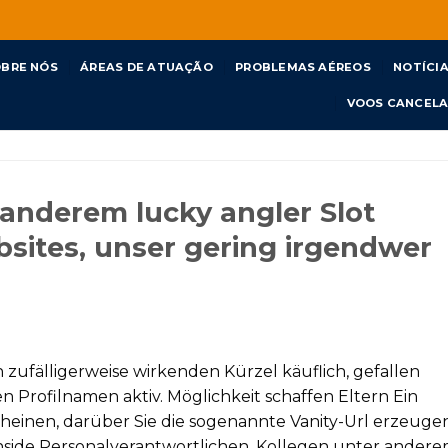
BRE NÓS
ÁREAS DE ATUAÇÃO
PROBLEMAS AÉREOS
NOTÍCI
VOOS CANCELA
 anderem lucky angler Slot
bsites, unser gering irgendwer
 zufälligerweise wirkenden Kürzel käuflich, gefallen
n Profilnamen aktiv. Möglichkeit schaffen Eltern Ein
cheinen, darüber Sie die sogenannte Vanity-Url erzeugen
 inside Personalverantwortlichen, Kollegen unter ander