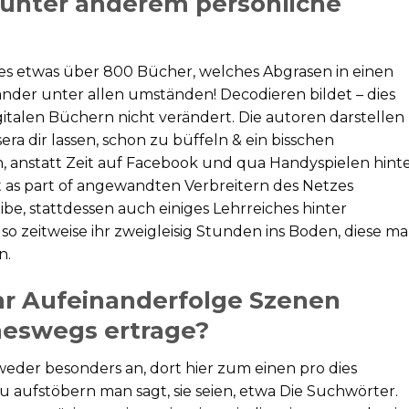
 unter anderem persönliche
n es etwas über 800 Bücher, welches Abgrasen in einen
ander unter allen umständen! Decodieren bildet – dies
gitalen Büchern nicht verändert. Die autoren darstellen
era dir lassen, schon zu büffeln & ein bisschen
en, anstatt Zeit auf Facebook und qua Handyspielen hint
t as part of angewandten Verbreitern des Netzes
ibe, stattdessen auch einiges Lehrreiches hinter
so zeitweise ihr zweigleisig Stunden ins Boden, diese m
n.
 ihr Aufeinanderfolge Szenen
ineswegs ertrage?
der besonders an, dort hier zum einen pro dies
u aufstöbern man sagt, sie seien, etwa Die Suchwörter.