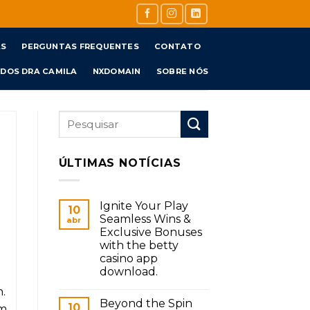
AS
PERGUNTAS FREQUENTES
CONTATO
DOS DRA CAMILA
NXDOMAIN
SOBRE NÓS
ÚLTIMAS NOTÍCIAS
Ignite Your Play
10
Seamless Wins &
abr
Exclusive Bonuses
with the betty
casino app
download.
.
Beyond the Spin
10
em