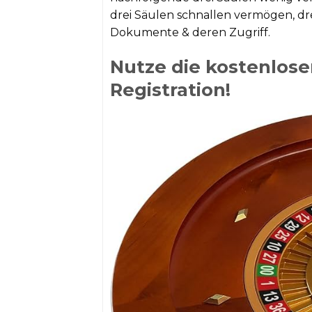
drei Säulen schnallen vermögen, dreh
Dokumente & deren Zugriff.
Nutze die kostenlosen
Registration!