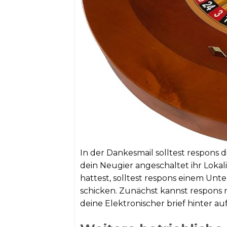
In der Dankesmail solltest respons
dein Neugier angeschaltet ihr Lokal
hattest, solltest respons einem U
schicken. Zunächst kannst respons n
deine Elektronischer brief hinter au