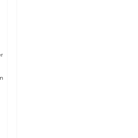
er
an