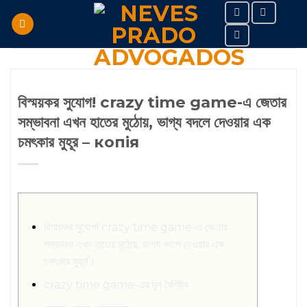
Skip
to
content
বিস্ময়কর সুযোগ! crazy time game-এ জেতার
সম্ভাবনা এখন হাতের মুঠোয়, ভাগ্য বদলে দেওয়ার এক
চমৎকার মুহূর – копія
বিস্ময়কর সুযোগ! crazy time game-এ জেতার
সম্ভাবনা এখন হাতের মুঠোয়, ভাগ্য বদলে দেওয়ার এক
চমৎকার মুহূর্ত।
crazy time game-এর মূল বৈশিষ্ট্য