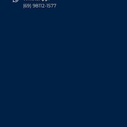
(69) 98112-1577