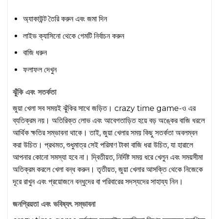
অ্যাকাউন্ট তৈরি করুন এবং জমা দিন
লাইভ ক্যাসিনো থেকে গেমটি নির্বাচন করুন
বাজি ধরুন
ফলাফল দেখুন
ঝুঁকি এবং সতর্কতা
জুয়া খেলা সব সময়ই ঝুঁকির সাথে জড়িত। crazy time game-ও এর
ব্যতিক্রম নয়। অতিরিক্ত লোভ এবং আবেগতাড়িত হয়ে বড় অঙ্কের বাজি ধরলে
আর্থিক ক্ষতির সম্ভাবনা থাকে। তাই, জুয়া খেলার সময় কিছু সতর্কতা অবলম্বন
করা উচিত। প্রথমত, শুধুমাত্র সেই পরিমাণ টাকা বাজি ধরা উচিত, যা হারালে
আপনার কোনো সমস্যা হবে না। দ্বিতীয়ত, নির্দিষ্ট সময় ধরে খেলুন এবং সময়সীমা
অতিক্রম করলে খেলা বন্ধ করুন। তৃতীয়ত, জুয়া খেলার আসক্তি থেকে নিজেকে
দূরে রাখুন এবং প্রয়োজনে বন্ধুদের বা পরিবারের সদস্যদের সাহায্য নিন।
জনপ্রিয়তা এবং ভবিষ্যৎ সম্ভাবনা