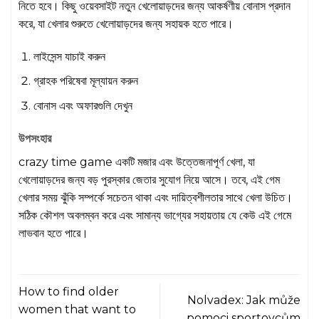
নিতে হবে। কিছু ওয়েবসাইট নতুন খেলোয়াড়দের জন্য আকর্ষণীয় বোনাস প্রদান
করে, যা খেলার শুরুতে খেলোয়াড়দের জন্য সহায়ক হতে পারে।
লাইসেন্স যাচাই করুন
গ্রাহক পরিষেবা মূল্যায়ন করুন
বোনাস এবং অফারগুলি দেখুন
উপসংহার
crazy time game একটি মজার এবং উত্তেজনাপূর্ণ খেলা, যা
খেলোয়াড়দের জন্য বড় পুরস্কার জেতার সুযোগ নিয়ে আসে। তবে, এই গেম
খেলার সময় ঝুঁকি সম্পর্কে সচেতন থাকা এবং দায়িত্বশীলতার সাথে খেলা উচিত।
সঠিক কৌশল অবলম্বন করে এবং সামান্য ভাগ্যের সহায়তায় যে কেউ এই গেমে
লাভবান হতে পারে।
How to find older
Nolvadex: Jak může
women that want to
pomoci sportovcům