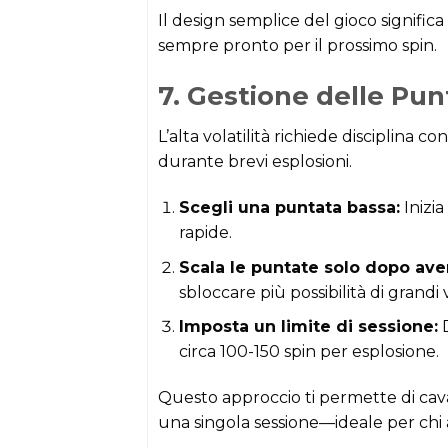
Il design semplice del gioco significa
sempre pronto per il prossimo spin.
7. Gestione delle Pu
L’alta volatilità richiede disciplina
durante brevi esplosioni.
Scegli una puntata bassa:
Inizia
rapide.
Scala le puntate solo dopo aver 
sbloccare più possibilità di grandi v
Imposta un limite di sessione:
D
circa 100-150 spin per esplosione.
Questo approccio ti permette di cava
una singola sessione—ideale per chi a