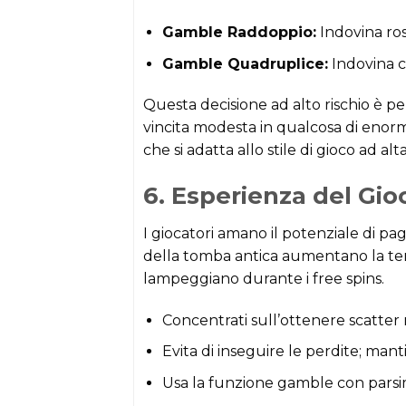
Gamble Raddoppio:
Indovina ros
Gamble Quadruplice:
Indovina cu
Questa decisione ad alto rischio è p
vincita modesta in qualcosa di eno
che si adatta allo stile di gioco ad alta
6. Esperienza del Gi
I giocatori amano il potenziale di p
della tomba antica aumentano la ten
lampeggiano durante i free spins.
Concentrati sull’ottenere scatter
Evita di inseguire le perdite; manti
Usa la funzione gamble con parsi