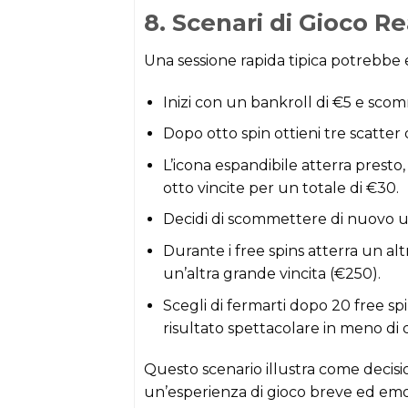
8. Scenari di Gioco Rea
Una sessione rapida tipica potrebbe e
Inizi con un bankroll di €5 e scom
Dopo otto spin ottieni tre scatter d
L’icona espandibile atterra prest
otto vincite per un totale di €30.
Decidi di scommettere di nuovo u
Durante i free spins atterra un alt
un’altra grande vincita (€250).
Scegli di fermarti dopo 20 free sp
risultato spettacolare in meno di d
Questo scenario illustra come decision
un’esperienza di gioco breve ed em