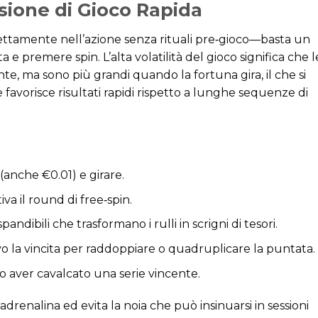
essione di Gioco Rapida
irettamente nell’azione senza rituali pre‑gioco—basta un
e premere spin. L’alta volatilità del gioco significa che l
, ma sono più grandi quando la fortuna gira, il che si
 favorisce risultati rapidi rispetto a lunghe sequenze di
anche €0.01) e girare.
iva il round di free‑spin.
ndibili che trasformano i rulli in scrigni di tesori.
 la vincita per raddoppiare o quadruplicare la puntata.
 aver cavalcato una serie vincente.
drenalina ed evita la noia che può insinuarsi in sessioni