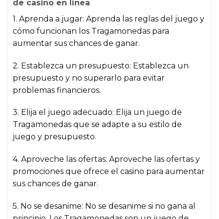
de casino en línea
1. Aprenda a jugar: Aprenda las reglas del juego y
cómo funcionan los Tragamonedas para
aumentar sus chances de ganar.
2. Establezca un presupuesto: Establezca un
presupuesto y no superarlo para evitar
problemas financieros.
3. Elija el juego adecuado: Elija un juego de
Tragamonedas que se adapte a su estilo de
juego y presupuesto.
4. Aproveche las ofertas: Aproveche las ofertas y
promociones que ofrece el casino para aumentar
sus chances de ganar.
5. No se desanime: No se desanime si no gana al
principio. Los Tragamonedas son un juego de