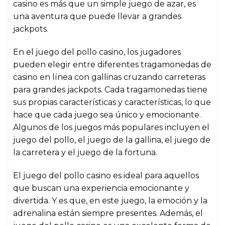
casino es más que un simple juego de azar, es
una aventura que puede llevar a grandes
jackpots.
En el juego del pollo casino, los jugadores
pueden elegir entre diferentes tragamonedas de
casino en línea con gallinas cruzando carreteras
para grandes jackpots. Cada tragamonedas tiene
sus propias características y características, lo que
hace que cada juego sea único y emocionante.
Algunos de los juegos más populares incluyen el
juego del pollo, el juego de la gallina, el juego de
la carretera y el juego de la fortuna.
El juego del pollo casino es ideal para aquellos
que buscan una experiencia emocionante y
divertida. Y es que, en este juego, la emoción y la
adrenalina están siempre presentes. Además, el