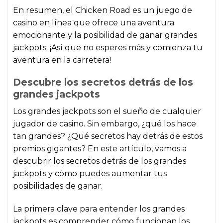
En resumen, el Chicken Road es un juego de
casino en línea que ofrece una aventura
emocionante y la posibilidad de ganar grandes
jackpots. ¡Así que no esperes más y comienza tu
aventura en la carretera!
Descubre los secretos detrás de los
grandes jackpots
Los grandes jackpots son el sueño de cualquier
jugador de casino. Sin embargo, ¿qué los hace
tan grandes? ¿Qué secretos hay detrás de estos
premios gigantes? En este artículo, vamos a
descubrir los secretos detrás de los grandes
jackpots y cómo puedes aumentar tus
posibilidades de ganar.
La primera clave para entender los grandes
jackpots es comprender cómo funcionan los