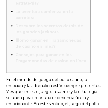
estrategia?
La aventura comienza en la
carretera
Descubre los secretos detrás de
los grandes jackpots
௼ómo ganar en Tragamonedas
de casino en línea?
Consejos para ganar en los
Tragamonedas de casino en línea
En el mundo del juego del pollo casino, la
emoción y la adrenalina están siempre presentes.
Y es que, en este juego, la suerte y la estrategia
se unen para crear una experiencia única y
emocionante. En este sentido, el juego del pollo