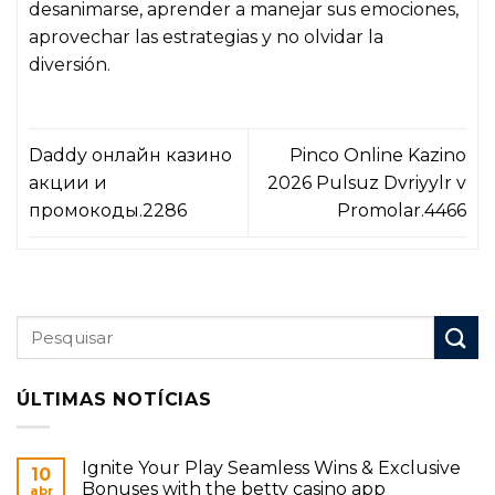
desanimarse, aprender a manejar sus emociones,
aprovechar las estrategias y no olvidar la
diversión.
Daddy онлайн казино
Pinco Online Kazino
акции и
2026 Pulsuz Dvriyylr v
промокоды.2286
Promolar.4466
ÚLTIMAS NOTÍCIAS
Ignite Your Play Seamless Wins & Exclusive
10
Bonuses with the betty casino app
abr