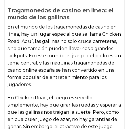
Tragamonedas de casino en línea: el
mundo de las gallinas
En el mundo de los tragamonedas de casino en
línea, hay un lugar especial que se llama Chicken
Road. Aquí, las gallinas no solo cruce carreteras,
sino que también pueden llevarnos a grandes
jackpots. En este mundo, el juego del pollo es un
tema central, y las máquinas tragamonedas de
casino online españa se han convertido en una
forma popular de entretenimiento para los
jugadores.
En Chicken Road, el juego es sencillo:
simplemente, hay que girar las ruedas y esperar a
que las gallinas nos traigan la suerte. Pero, como
en cualquier juego de azar, no hay garantías de
ganar. Sin embargo, el atractivo de este juego