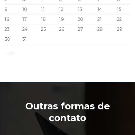
9
10
11
12
13
14
15
16
17
18
19
20
21
22
23
24
25
26
27
28
29
30
31
« abr
Outras formas de
contato