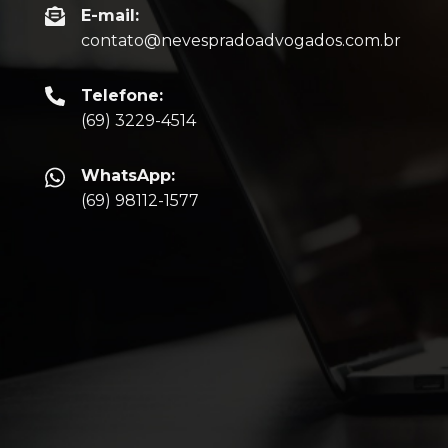
E-mail:
contato@nevespradoadvogados.com.br
Telefone:
(69) 3229-4514
WhatsApp:
(69) 98112-1577