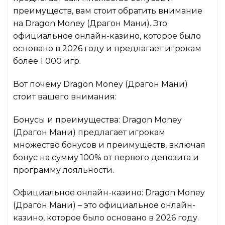
преимуществ, вам стоит обратить внимание
на Dragon Money (Драгон Мани). Это
официальное онлайн-казино, которое было
основано в 2026 году и предлагает игрокам
более 1 000 игр.
Вот почему Dragon Money (Драгон Мани)
стоит вашего внимания:
Бонусы и преимущества: Dragon Money
(Драгон Мани) предлагает игрокам
множество бонусов и преимуществ, включая
бонус на сумму 100% от первого депозита и
программу лояльности.
Официальное онлайн-казино: Dragon Money
(Драгон Мани) – это официальное онлайн-
казино, которое было основано в 2026 году.