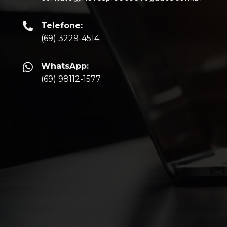
Telefone:
(69) 3229-4514
WhatsApp:
(69) 98112-1577