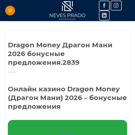
Skip
to
content
Dragon Money Драгон Мани
2026 бонусные
предложения.2839
Онлайн казино Dragon Money
(Драгон Мани) 2026 – бонусные
предложения