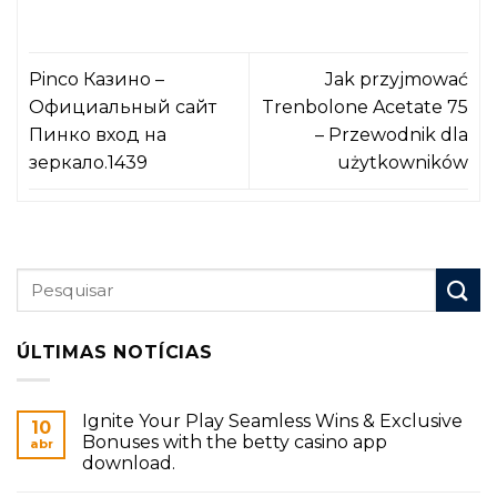
Pinco Казино –
Jak przyjmować
Официальный сайт
Trenbolone Acetate 75
Пинко вход на
– Przewodnik dla
зеркало.1439
użytkowników
ÚLTIMAS NOTÍCIAS
Ignite Your Play Seamless Wins & Exclusive
10
Bonuses with the betty casino app
abr
download.