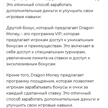
Это отличный способ заработать
дополнительные деньги и улучшить свои
игровые навыки.
Другой бонус, который предлагает Dragon
Money, – это программа VIP, которая
предлагает игрокам доступ к уникальным
бонусам и преимуществам. Это включает в
себя доступ к специальным турнирам,
увеличение лимита на ставки и доступ к
эксклюзивным бонусам.
Кроме того, Dragon Money предлагает
программу поощрения, которая позволяет
игрокам зарабатывать бонусы и очки за
каждый сделанный ставку. Это отличный
способ заработать дополнительные деньги и
улучшить свои игровые навыки.