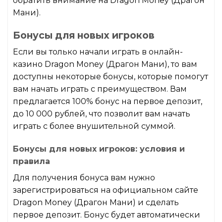
обратить внимание на Dragon Money (Драгон
Мани).
Бонусы для новых игроков
Если вы только начали играть в онлайн-
казино Dragon Money (Драгон Мани), то вам
доступны некоторые бонусы, которые помогут
вам начать играть с преимуществом. Вам
предлагается 100% бонус на первое депозит,
до 10 000 рублей, что позволит вам начать
играть с более внушительной суммой.
Бонусы для новых игроков: условия и
правила
Для получения бонуса вам нужно
зарегистрироваться на официальном сайте
Dragon Money (Драгон Мани) и сделать
первое депозит. Бонус будет автоматически