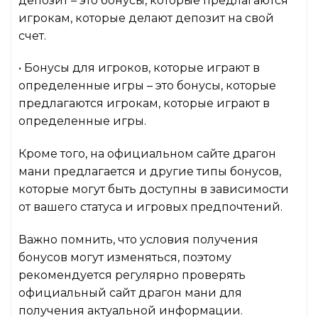
депозит – это бонусы, которые предлагаются
игрокам, которые делают депозит на свой
счет.
• Бонусы для игроков, которые играют в
определенные игры – это бонусы, которые
предлагаются игрокам, которые играют в
определенные игры.
Кроме того, на официальном сайте драгон
мани предлагается и другие типы бонусов,
которые могут быть доступны в зависимости
от вашего статуса и игровых предпочтений.
Важно помнить, что условия получения
бонусов могут изменяться, поэтому
рекомендуется регулярно проверять
официальный сайт драгон мани для
получения актуальной информации.