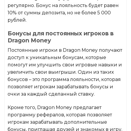
регулярно. Бонус на лояльность будет равен
10% от суммы депозита, но не более 5 000
рублей.
Бонусы для постоянных игроков в
Dragon Money
Постоянные игроки в Dragon Money получают
доступ к уникальным бонусам, которые
помогут им улучшить свои игровые навыки и
увеличить свои выигрыши. Один из таких
бонусов – это программа лояльности, которая
позволяет игрокам зарабатывать бонусы и
очки за каждый сделанный ставку.
Кроме того, Dragon Money предлагает
программу рефералов, которая позволяет
игрокам зарабатывать дополнительные
бонусы, приглашая друзей и знакомых в игру.