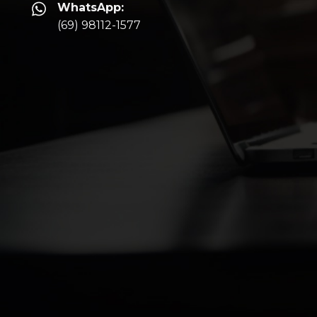
WhatsApp:
(69) 98112-1577