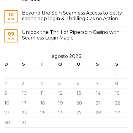
Beyond the Spin Seamless Access to betty
10
casino app login & Thrilling Casino Action.
abr
Unlock the Thrill of Piperspin Casino with
09
Seamless Login Magic
abr
agosto 2026
D
S
T
Q
Q
S
S
1
2
3
4
5
6
7
8
9
10
11
12
13
14
15
16
17
18
19
20
21
22
23
24
25
26
27
28
29
30
31