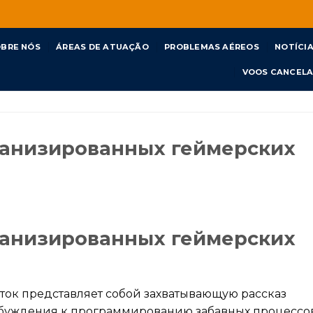
BRE NÓS
ÁREAS DE ATUAÇÃO
PROBLEMAS AÉREOS
NOTÍCI
VOOS CANCELA
ханизированных геймерских
ханизированных геймерских
ток представляет собой захватывающую рассказ
обуждения к программированию забавных процессов