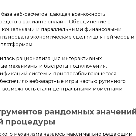
 база веб-расчетов, дающая возможность
редств в варианте онлайн. Объединение с
н кошельками и параллельными финансовыми
лизировала экономические сделки для геймеров и
 платформам.
илась рационализация интерактивных
ые механизмы и быстроты подключения.
дификаций систем и приспосабливающегося
беспечило веб-азартные игры частью рутинного
ь и возможность стали центральными моментами
трументов рандомных значени
ой процедуры
еского механизма явилось максимально решающим