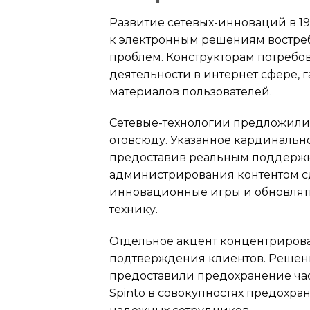
Развитие сетевых-инноваций в 1
к электронным решениям востре
проблем. Конструкторам потребо
деятельности в интернет сфере, 
материалов пользователей.
Сетевые-технологии предложили 
отовсюду. Указанное кардинальн
предоставив реальным поддержк
администрирования контентом с
инновационные игры и обновлят
технику.
Отдельное акцент концентриров
подтверждения клиентов. Решен
предоставили предохранение ча
Spinto в совокупностях предохра