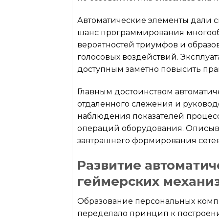
Автоматические элементы дали 
шанс программирования многообр
вероятностей триумфов и образ
голосовых воздействий. Эксплуата
доступным заметно повысить пра
Главным достоинством автоматич
отдаленного слежения и руководс
наблюдения показателей процесс
операций оборудования. Описыв
завтрашнего формирования сетев
Развитие автоматич
геймерских механи
Образование персональных комп
переделало принцип к построен