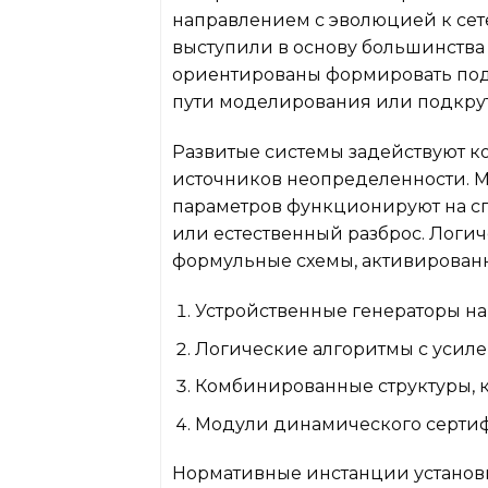
направлением с эволюцией к сет
выступили в основу большинства
ориентированы формировать под
пути моделирования или подкрут
Развитые системы задействуют 
источников неопределенности. 
параметров функционируют на сп
или естественный разброс. Логи
формульные схемы, активирован
Устройственные генераторы н
Логические алгоритмы с усил
Комбинированные структуры,
Модули динамического серти
Нормативные инстанции установ