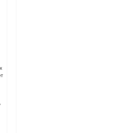
х
ет
ю