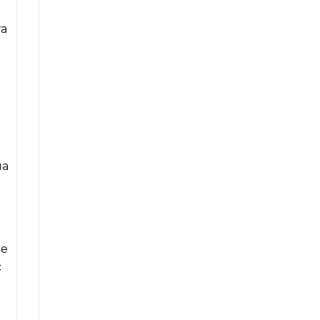
та
на
ые
с