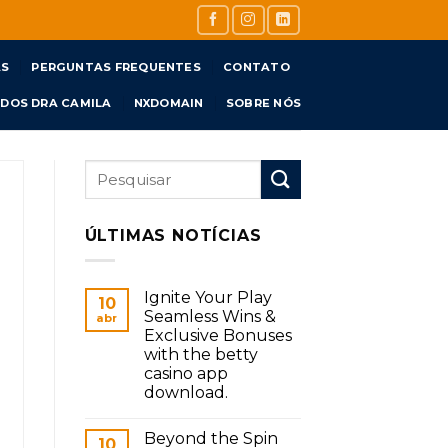
AS
PERGUNTAS FREQUENTES
CONTATO
DOS DRA CAMILA
NXDOMAIN
SOBRE NÓS
ÚLTIMAS NOTÍCIAS
Ignite Your Play
10
Seamless Wins &
abr
Exclusive Bonuses
with the betty
casino app
download.
Beyond the Spin
10