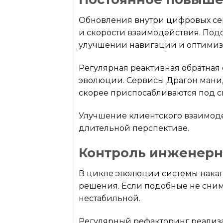
Обновления внутри цифровых се
и скорости взаимодействия. Под
улучшении навигации и оптимиз
Регулярная реактивная обратная 
эволюции. Сервисы Драгон мани,
скорее приспосабливаются под с
Улучшение клиентского взаимоде
длительной перспективе.
Контроль инженер
В цикле эволюции системы нака
решения. Если подобные не сним
нестабильной.
Регулярный рефакторинг реали