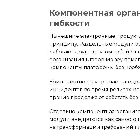
Компонентная орган
гибкости
Нынешние электронные продукты
принципу. Раздельные модули о
работают друг с другом собой с
организация Dragon Money помог
компоненты платформы без необ
Компонентность упрощает внедре
инцидентов во время релизах. Ко
прочие продолжают работать без
Отдельно компонентная организ
модули внедряются как самостоят
на трансформации требований пл