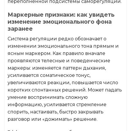
переполненной подсистемы саморегуляции.
Маркерные признаки: как увидеть
изменение эмоционального фона
заранее
Система регуляции редко обозначает о
изменении эмоционального тона прямым и
ясным маркером. Как правило вначале
проявляются телесные и поведенческие
маркеры: изменяется паттерн дыхания,
усиливается соматическое тонус,
увеличиваются реакции, повышается число
коротких спонтанных решений. Может падать
умение воспринимать сложную
информацию, усиливается стремление
спорить, настаивать, быстро закрывать
разговор или «дожимать» решение.