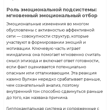
Роль эмоциональной подсистемы:
мгновенный эмоциональный отбор
Эмоциональные изменения во многом
обусловлены с активностью аффективной
сети — совокупности структур, которые
участвуют в формировании эмоций и
мотивации. Ключевую часть играет
миндалина: она помогает мгновенно считать
смысл эпизода и включает ответ готовности,
если факт оценивается потенциально
опасным или отталкивающим. Эта реакция
казино Вулкан нередко срабатывает раньше,
чем сознательный анализ, поэтому
внутренний тон способно сдвинуться раньше
до того, как названа причина.
Гиппокампальная система и сопряженные с