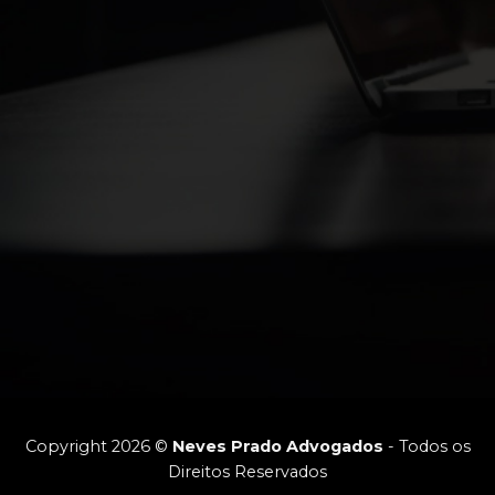
Copyright 2026 ©
Neves Prado Advogados
- Todos os
Direitos Reservados