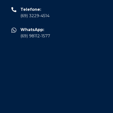
Telefone:
(69) 3229-4514
WhatsApp:
(69) 98112-1577