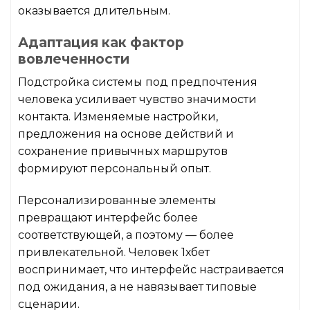
оказывается длительным.
Адаптация как фактор
вовлеченности
Подстройка системы под предпочтения
человека усиливает чувство значимости
контакта. Изменяемые настройки,
предложения на основе действий и
сохранение привычных маршрутов
формируют персональный опыт.
Персонализированные элементы
превращают интерфейс более
соответствующей, а поэтому — более
привлекательной. Человек 1хбет
воспринимает, что интерфейс настраивается
под ожидания, а не навязывает типовые
сценарии.