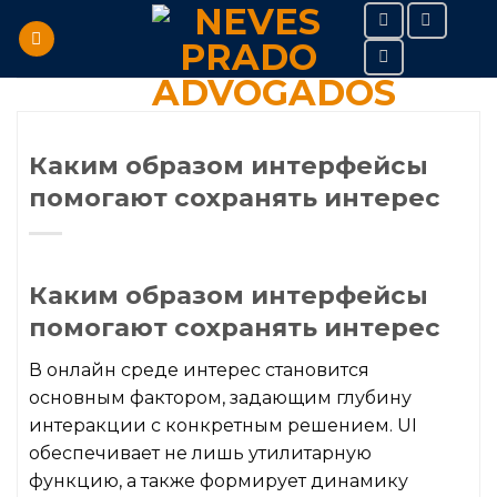
Skip
to
content
Каким образом интерфейсы
помогают сохранять интерес
Каким образом интерфейсы
помогают сохранять интерес
В онлайн среде интерес становится
основным фактором, задающим глубину
интеракции с конкретным решением. UI
обеспечивает не лишь утилитарную
функцию, а также формирует динамику