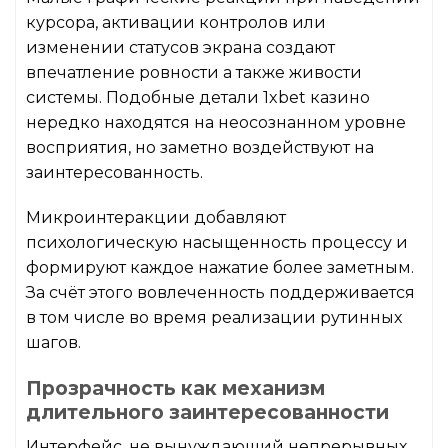
курсора, активации контролов или
изменении статусов экрана создают
впечатление ровности а также живости
системы. Подобные детали 1xbet казино
нередко находятся на неосознанном уровне
восприятия, но заметно воздействуют на
заинтересованность.
Микроинтеракции добавляют
психологическую насыщенность процессу и
формируют каждое нажатие более заметным.
За счёт этого вовлеченность поддерживается
в том числе во время реализации рутинных
шагов.
Прозрачность как механизм
длительного заинтересованности
Интерфейс, не вынуждающий непрерывных