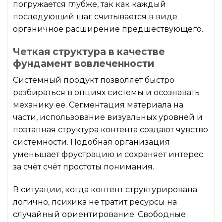
погружается глубже, так как каждый
последующий шаг считывается в виде
органичное расширение предшествующего.
Четкая структура в качестве
фундамент вовлеченности
Системный продукт позволяет быстро
разбираться в опциях системы и осознавать
механику её. Сегментация материала на
части, использование визуальных уровней и
поэтапная структура контента создают чувство
системности. Подобная организация
уменьшает фрустрацию и сохраняет интерес
за счёт счёт простоты понимания.
В ситуации, когда контент структурирована
логично, психика не тратит ресурсы на
случайный ориентирование. Свободные