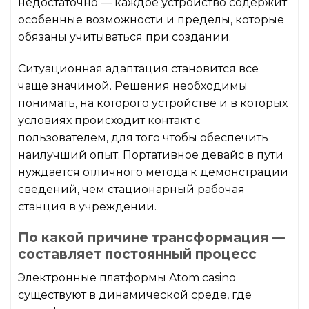
недостаточно — каждое устройство содержит
особенные возможности и пределы, которые
обязаны учитываться при создании.
Ситуационная адаптация становится все
чаще значимой. Решения необходимы
понимать, на которого устройстве и в которых
условиях происходит контакт с
пользователем, для того чтобы обеспечить
наилучший опыт. Портативное девайс в пути
нуждается отличного метода к демонстрации
сведений, чем стационарный рабочая
станция в учреждении.
По какой причине трансформация —
составляет постоянный процесс
Электронные платформы Atom casino
существуют в динамической среде, где