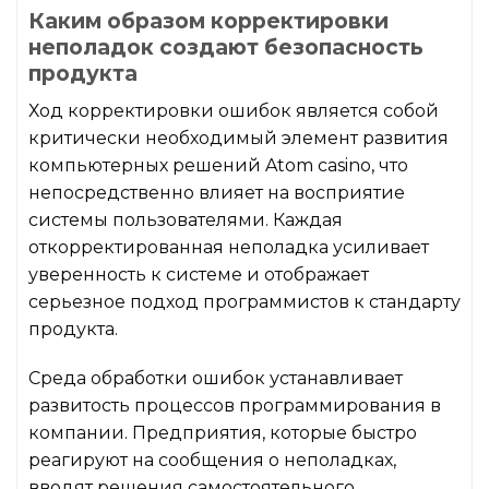
Каким образом корректировки
неполадок создают безопасность
продукта
Ход корректировки ошибок является собой
критически необходимый элемент развития
компьютерных решений Atom casino, что
непосредственно влияет на восприятие
системы пользователями. Каждая
откорректированная неполадка усиливает
уверенность к системе и отображает
серьезное подход программистов к стандарту
продукта.
Среда обработки ошибок устанавливает
развитость процессов программирования в
компании. Предприятия, которые быстро
реагируют на сообщения о неполадках,
вводят решения самостоятельного