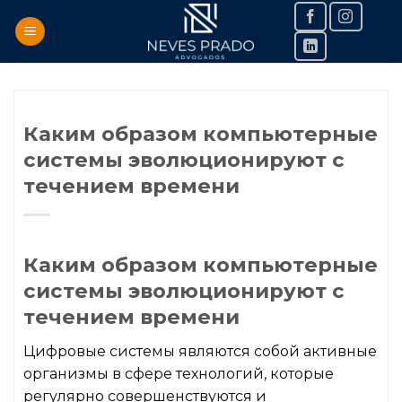
Skip
to
content
Каким образом компьютерные
системы эволюционируют с
течением времени
Каким образом компьютерные
системы эволюционируют с
течением времени
Цифровые системы являются собой активные
организмы в сфере технологий, которые
регулярно совершенствуются и