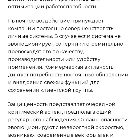
оптимизации работоспособности.
Рыночное воздействие принуждает
компании постоянно совершенствовать
личные системы. В случае если система не
эволюционирует, соперники стремительно
превосходят его по качеству,
производительности или удобству
применения. Коммерческая активность
диктует потребность постоянных обновлений
и внедрения свежих функций для
сохранения клиентской группы.
Защищенность представляет очередной
критический аспект, предполагающий
регулярного наблюдения. Онлайн-опасности
эволюционируют с невероятной скоростью,
возникают современные векторы атак и