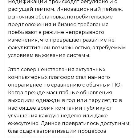
модификации происходят регулярно и с
растущей темпом. Инновационный пейзаж,
рыночная обстановка, потребительские
предположения и бизнес-требования
пребывают в режиме непрерывного
изменения, что превращает развитие не
факультативной возможностью, а требуемым
условием выживания системы.
Этап совершенствования актуальных
компьютерных платформ стал намного
оперативнее по сравнению с обычным ПО.
Когда прежде масштабные обновления
выходили однажды в год или пару лет, то в
настоящее время компании публикуют
улучшения каждую неделю или даже
ежесуточно. Данное превратилось доступным
благодаря автоматизации процессов