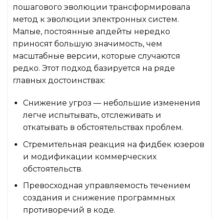
пошагового эволюции трансформировала
метод к эволюции электронных систем.
Малые, постоянные апдейты нередко
приносят большую значимость, чем
масштабные версии, которые случаются
редко. Этот подход базируется на ряде
главных достоинствах:
Снижение угроз — небольшие изменения
легче испытывать, отслеживать и
откатывать в обстоятельствах проблем.
Стремительная реакция на фидбек юзеров
и модификации коммерческих
обстоятельств.
Превосходная управляемость течением
создания и снижение программных
противоречий в коде.