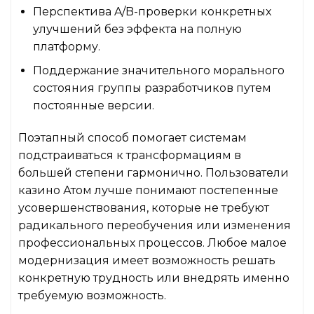
Перспектива A/B-проверки конкретных
улучшений без эффекта на полную
платформу.
Поддержание значительного морального
состояния группы разработчиков путем
постоянные версии.
Поэтапный способ помогает системам
подстраиваться к трансформациям в
большей степени гармонично. Пользователи
казино Атом лучше понимают постепенные
усовершенствования, которые не требуют
радикального переобучения или изменения
профессиональных процессов. Любое малое
модернизация имеет возможность решать
конкретную трудность или внедрять именно
требуемую возможность.