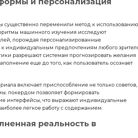
формы и персонализация
 существенно переменили метод к использовани
горитмы машинного изучения исследуют
елей, порождая персонализированные
я к индивидуальным предпочтениям любого зрителя
тики разрешают системам прогнозировать желания
аполнение еще до того, как пользователь осознает
иала включает приспособление не только советов,
мы. покердом позволяет формировать
ие интерфейсы, что выражают индивидуальные
аиболее легкое работу с содержанием.
лненная реальность в