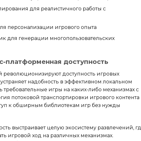
ирования для реалистичного работы с
ля персонализации игрового опыта
ик для генерации многопользовательских
сс-платформенная доступность
й революционизируют доступность игровых
устраняет надобность в эффективном локальном
ь требовательные игры на каких-либо механизмах с
гия потоковой транспортировки игрового контента
туп к обширным библиотекам игр без нужды
сть выстраивает целую экосистему развлечений, г
ть игровой ход на различных механизмах.