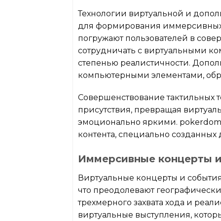
Технологии виртуальной и допо
для формирования иммерсивных 
погружают пользователей в сове
сотрудничать с виртуальными ко
степенью реалистичности. Допо
компьютерными элементами, обр
Совершенствование тактильных т
присутствия, превращая виртуал
эмоционально яркими. pokerdom 
контента, специально созданных
Иммерсивные концерты и
Виртуальные концерты и событи
что преодолевают географически
трехмерного захвата хода и реа
виртуальные выступления, котор