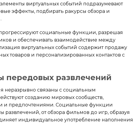
 элементы виртуальных событий подразумевают
овые эффекты, подбирать ракурсы обзора и
.
прогрессируют социальные функции, разрешая
иков и обеспечивать взаимодействие между
тизация виртуальных событий содержит продажу
ных товаров и персонализированных контактов с
ы передовых развлечений
 неразрывно связаны с социальным
действуют созданию мировых сообществ,
и и предпочтениями. Социальные функции
 развлечений, от обзора фильмов до игр, образуя
единяет индивидуальное употребление наполнения