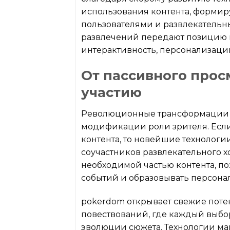
использования контента, формир
пользователями и развлекатель
развлечений передают позицию 
интерактивность, персонализаци
От пассивного прос
участию
Революционные трансформации в
модификации роли зрителя. Если
контента, то новейшие технолог
соучастников развлекательного 
необходимой частью контента, по
событий и образовывать персона
pokerdom открывает свежие поте
повествований, где каждый выбо
эволюции сюжета. Технологии м