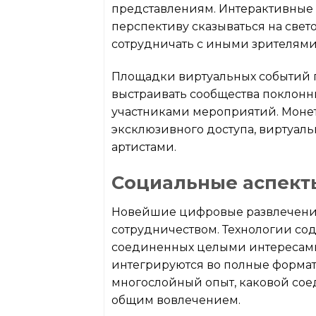
представлениям. Интерактивные
перспективу сказываться на свет
сотрудничать с иными зрителями
Площадки виртуальных событий 
выстраивать сообщества поклонн
участниками мероприятий. Моне
эксклюзивного доступа, виртуаль
артистами.
Социальные аспект
Новейшие цифровые развлечения
сотрудничеством. Технологии со
соединенных целыми интересам
интегрируются во полные форматы
многослойный опыт, каковой со
общим вовлечением.