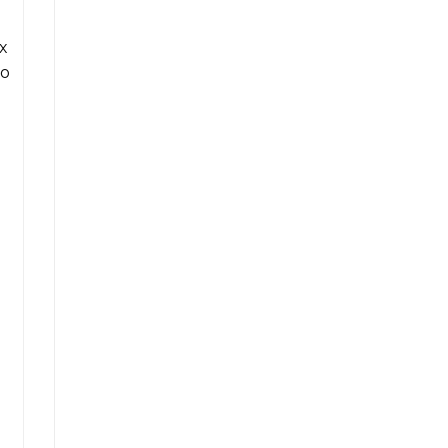
х
го
ю