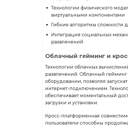
Технологии физического модел
виртуальными компонентами
Гибкие алгоритмы сложности д
Интеграция социальных механ
развлечений
Облачный гейминг и кро
Технологии облачных вычислени
развлечений. Облачный гейминг 
оборудовании, позволяя запускат
интернет-подключением. Техноло
обеспечивает моментальный дос
загрузки и установки.
Кросс-платформенная совместимо
пользователи способны продолжа