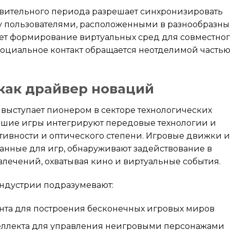
вительного периода разрешает синхронизировать
у пользователями, расположенными в разнообразны
ает формирование виртуальных сред для совместно
социальное контакт обращается неотделимой часть
как драйвер новаций
выступает пионером в секторе технологических
йшие игры интегрируют передовые технологии и
тивности и оптического степени. Игровые движки и
танные для игр, обнаруживают задействование в
лечений, охватывая кино и виртуальные события.
ндустрии подразумевают:
нта для построения бесконечных игровых миров
теллекта для управления неигровыми персонажами