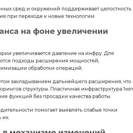
ных сред и окружений поддерживает целостность
ия при переходе к новые технологии.
анса на фоне увеличении
рии увеличивается давление на инфру. Для
ются подходы расширения мощностей,
тимизации обработки операций.
ётом закладыванием дальнейшего расширения, что
орингов структуры. Пластичная инфраструктура 1wi
ие функций без просадки качества работы.
дительности помогает выявлять слабые точки
 их.
 в механизме изменений