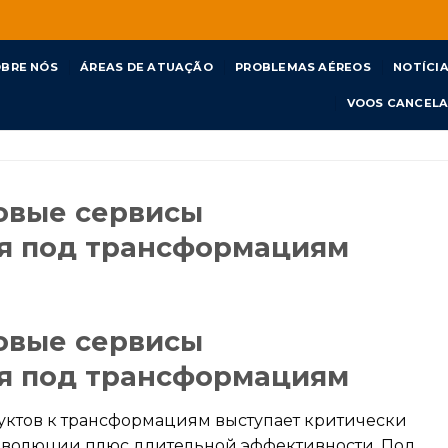
BRE NÓS
ÁREAS DE ATUAÇÃO
PROBLEMAS AÉREOS
NOTÍCI
VOOS CANCELA
овые сервисы
я под трансформациям
овые сервисы
я под трансформациям
ктов к трансформациям выступает критически
эволюции плюс длительной эффективности. Под