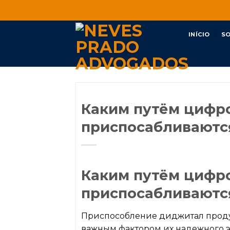
Skip
to
content
INÍCIO
SO
Каким путём цифр
приспосабливаютс
Каким путём цифр
приспосабливаютс
Приспособление диджитал проду
важным фактором их надежного 