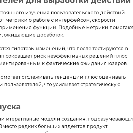
телей для выработки действий
стоянного изучения пользовательского действий.
т метрики о работе с интерфейсом, скорости
е применения функций. Подобные метрики помогаю
ти, ожидающие доработок.
тся гипотезы изменений, что после тестируются в
цип сокращает риск неэффективных решений плюс
риентированным к фактические ожидания юзеров.
помогает отслеживать тенденции плюс оценивать
 пользователей, что усиливает стратегическую
пуска
ли итеративные модели создания, подразумевающ
Вместо редких больших апдейтов продукт