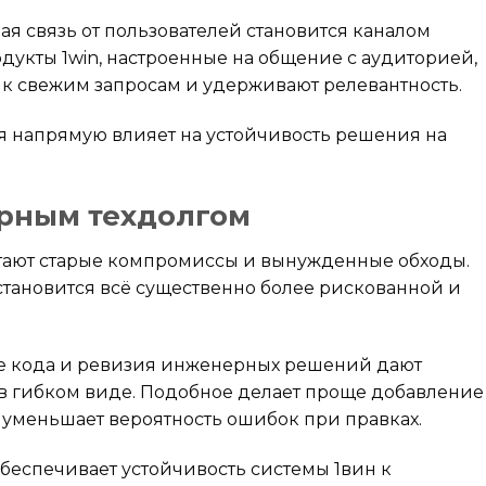
ая связь от пользователей становится каналом
укты 1win, настроенные на общение с аудиторией,
к свежим запросам и удерживают релевантность.
я напрямую влияет на устойчивость решения на
урным техдолгом
тают старые компромиссы и вынужденные обходы.
 становится всё существенно более рискованной и
 кода и ревизия инженерных решений дают
в гибком виде. Подобное делает проще добавление
уменьшает вероятность ошибок при правках.
беспечивает устойчивость системы 1вин к