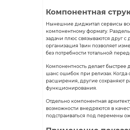
Компонентная струк
Нынешние диджитал сервисы всё
компонентному формату. Раздел
задачи плюс связываются друг с
организация 1вин позволяет изм
без потребности тотальной перед
Компонентность делает быстрее
шанс ошибок при релизах. Когда
расширения, другие сохраняют р
функционирования.
Отдельно компонентная архитект
возможности внедряются в качест
подстраиваться под перемены ожи