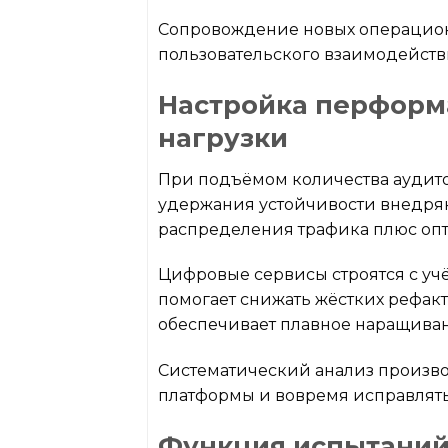
Сопровождение новых операцион
пользовательского взаимодейств
Настройка перформ
нагрузки
При подъёмом количества аудито
удержания устойчивости внедря
распределения трафика плюс оп
Цифровые сервисы строятся с уч
помогает снижать жёстких рефакт
обеспечивает плавное наращиван
Систематический анализ произво
платформы и вовремя исправлять
Функция испытаний