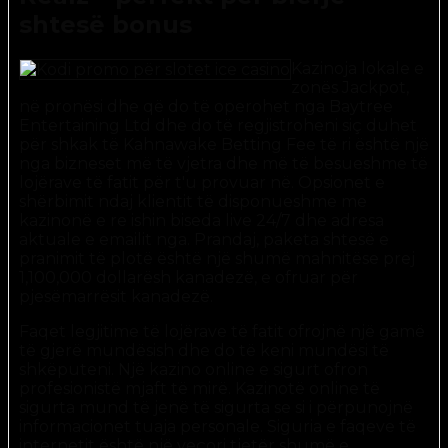
shtesë bonus
Kazinoja lokale e
zonës Jackpot,
në pronësi dhe që do të operohet nga Baytree
Entertaining Ltd dhe do të regjistroheni siç duhet
për shkak të Kahnawake Betting Fee të ri është një
nga bizneset më të vjetra dhe më të besueshme të
lojërave të fatit për t'u provuar në. Opsionet e
shërbimit ndaj klientit të disponueshme me
kazinonë e re ishin biseda live 24/7 dhe adresa
aktuale e emailit nga. Prandaj, paketa shtesë e
pranimit të plotë është një shumë mahnitëse prej
1,100,000 dollarësh kanadezë, e ofruar për
pjesëmarrësit kanadezë.
Faqet legjitime të lojërave të fatit ofrojnë një gamë
të gjerë mundësish dhe do të keni mundësi të
shkëputeni. Një kazino online e sigurt ofron
profesionistë mjaft të mirë. Kazinotë online të
sigurta mund të jenë të sigurta se si i përpunojnë
informacionet tuaja personale. Siguria e faqeve të
internetit është një veçori tjetër shumë e