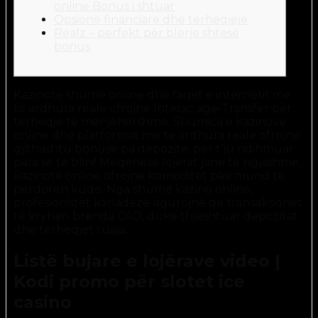
online Bonus i shtuar
Opsione financiare dhe tërheqjeje
Realz – perfekt për blerje shtesë
bonus
Kazinotë shumë online dhe faqet e internetit me
të ardhura reale ofrojnë Interac age-Transfer për
tërheqje të menjëhershme. Shumica e kazinove
online dhe platformat me të ardhura reale ofrojnë
gjithashtu bonuse pa depozitë, për t'ju ndihmuar
para se të blini! Meqenëse lojërat janë të ngjashme,
kazinotë online ofrojnë komoditet pasi mund të
përdoren kudo.
Nga shumë kazino online,
profesionistët kanadezë sigurojnë që transaksionet
të kryhen brenda CAD, duke thjeshtuar depozitat
dhe tërheqjet tuaja.
Listë bujare e lojërave video |
Kodi promo për slotet ice
casino