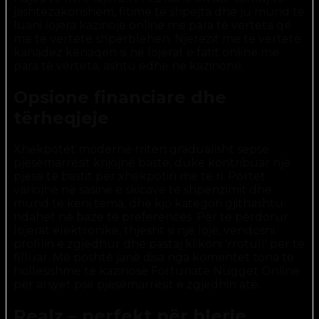
jashtëzakonshëm, fitime të shpejta dhe ju mund të
luani lojëra kazinoje online me para të vërteta që
me të vërtetë shpërblehen. Njerëzit me të vërtetë
kanadez kënaqen si në lojërat e fatit online me
para të vërteta, ashtu edhe në kazinonë.
Opsione financiare dhe
tërheqjeje
Xhekpotët modernë rriten gradualisht sepse
pjesëmarrësit krijojnë baste, duke kontribuar një
pjesë të bastit për xhekpotin më të ri. Portet
variojnë në sasinë e skicave të shpenzimit dhe
mund të keni tema, dhe kjo kategori gjithashtu
ndahet në bazë të preferencës. Për të përdorur
lojërat elektronike, thjesht si një lojë, vendosni
profilin e zgjedhur dhe pastaj klikoni 'rrotull' për të
filluar. Më poshtë janë disa nga komentet tona të
hollësishme të kazinosë Fortunate Nugget Online
për arsyet pse pjesëmarrësit e zgjedhin atë.
Realz – perfekt për blerje