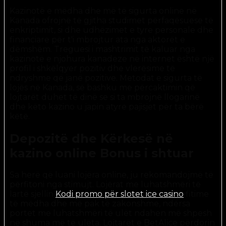
Kazinotë e mëdha dhe më të sigurta online në
Kanada ofrojnë të gjitha studimet përfaqësuese të
enkriptimit, si dhe udhëzimet e tyre personale dhe
financiare për t'i mbrojtur ata nga aktorët e
dëmshëm. Treguesi i mashtrimit të kaluar nga
kazinotë e njohura kanadeze në internet është një
profil i shkëlqyer pozitiv dhe vlerësime të
ndryshme që janë pozitive. Metodat e sigurta të
lojës në Kanada, së bashku me përcaktimin që
lojtarët duhet të dinë se si ta mbrojnë llogarinë
dhe këto kazino u japin atyre pajisjet për ta bërë
këtë.
Depozitë dhe Kërkesë në
kazino online Bonus i shtuar
Sa herë që luani lojëra online, ju rekomandojmë të
përfitoni nga stimujt. Lojërat me luhatshmëri të
lartë sjellin
Kodi promo për slotet ice casino
fitime
të mëdha dhe më pak të zakonshme, ndërsa
portet me luhatshmëri të ulët ndahen më shpesh
në shuma më të ulëta. Lojtarët e BetAlice përdorin