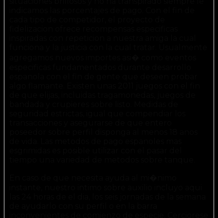
situaciones brillosos y no ha transpirado siempre le
indicamos las porcentajes de pago. Con el fin de
cada tipo de competidor, el proyecto de
fidelizacion ofrece recompensas especificas
inspiradas con repeticion a nuestra amiga la cual
funciona y la justicia con la cual tratar. Usualmente
agregamos nuevos importes asi� como eventos
especificas fundamentados durante desarrollo
espanola con el fin de gente que deseen probar
algo flamante. Existen unas 2011 juegos con el fin
de que elijas, incluidas tragamonedas, juegos de
bandada y crupieres sobre listo. Medidas de
seguridad estrictas, igual que compendiar los
transacciones y asegurarse de que entero
poseedor sobre perfil disponga al menos 18 anos
de vida. Las metodos de pago espanoles mas
esgrimidas es posible utilizar con el pasar del
tiempo una variedad de metodos sobre tanque.
En caso de que necesita ayuda al mi�nimo
instante, nuestro intimo sobre auxilio incluyo aqui
las 24 horas de el dia, los seis jornadas de la semana
de ayudarlo con su perfil o en la barra
inconvenientes de comienzo de especie. Cerciorese