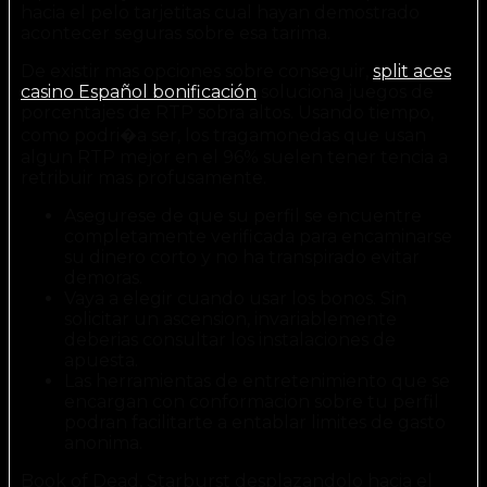
hacia el pelo tarjetitas cual hayan demostrado
acontecer seguras sobre esa tarima.
De existir mas opciones sobre conseguir,
split aces
casino Español bonificación
soluciona juegos de
porcentajes de RTP sobra altos. Usando tiempo,
como podri�a ser, los tragamonedas que usan
algun RTP mejor en el 96% suelen tener tencia a
retribuir mas profusamente.
Asegurese de que su perfil se encuentre
completamente verificada para encaminarse
su dinero corto y no ha transpirado evitar
demoras.
Vaya a elegir cuando usar los bonos. Sin
solicitar un ascension, invariablemente
deberias consultar los instalaciones de
apuesta.
Las herramientas de entretenimiento que se
encargan con conformacion sobre tu perfil
podran facilitarte a entablar limites de gasto
anonima.
Book of Dead, Starburst desplazandolo hacia el