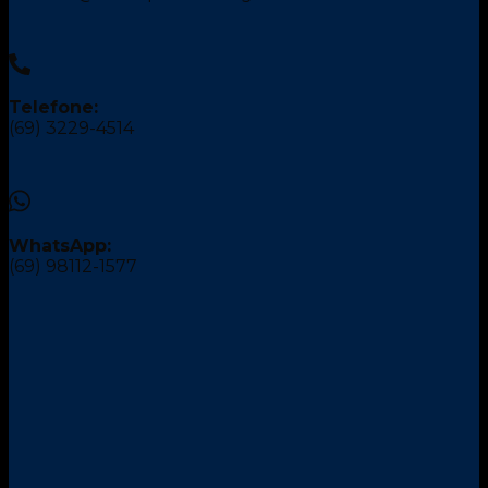
Telefone:
(69) 3229-4514
WhatsApp:
(69) 98112-1577