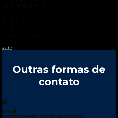
D
S
T
Q
Q
S
S
1
2
3
4
5
6
7
8
9
10
11
12
13
14
15
16
17
18
19
20
21
22
23
24
25
26
27
28
29
30
31
« abr
Outras formas de
contato
E-mail:
contato@nevespradoadvogados.com.br