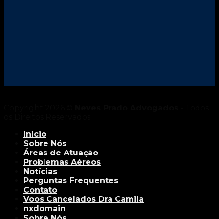
Copyright 2026 ©
Neves Prado Advogados
- Todos
os Direitos Reservados
Início
Sobre Nós
Áreas de Atuação
Problemas Aéreos
Notícias
Perguntas Frequentes
Contato
Voos Cancelados Dra Camila
nxdomain
Sobre Nós