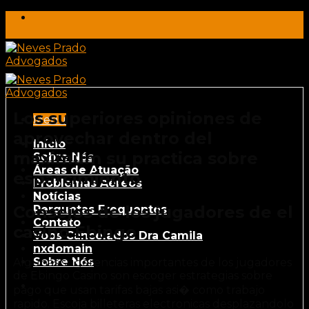
Skip
to
content
Los superiores opiniones de
Menu
aprovechar dentro del
Início
maximum su practica sobre
Sobre Nós
Áreas de Atuação
esparcimiento
Problemas Aéreos
Notícias
Consejos de los jugadores de el
Perguntas Frequentes
Contato
casino Ebingo
Voos Cancelados Dra Camila
nxdomain
Sobre Nós
Algunas sugerencias importantes de los jugadores
de Ebingo Casino son escoger estrategias sobre
pago que usan tarifas bajas asi� como trabajo
rapido. Escoja billeteras electronicas desplazandolo