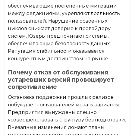
обеспечивающие постепенные миграции
между редакциями, укрепляют лояльность
пользователей. Нарушение освоенных
циклов снижает доверие к провайдеру
систем. Юзеры предпочитают системы,
обеспечивающие безопасность данных.
Репутация стабильности оказывается
конкурентным достоинством на рынке.
Почему отказ от обслуживания
устаревших версий провоцирует
сопротивление
Остановка поддержки прошлых релизов
побуждает пользователей искать варианты.
Предприятия вынуждены спешно
усовершенствовать структуру без подготовки.
Внезапные изменения ломают планы
модернизации компьютерных комплексов.