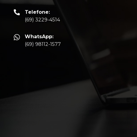
Telefone:
(69) 3229-4514
WhatsApp:
(69) 98112-1577