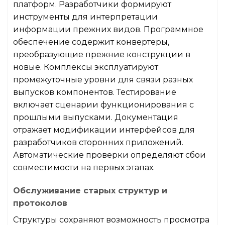
платформ. Разработчики формируют
инструменты для интерпретации
информации прежних видов. Программное
обеспечение содержит конвертеры,
преобразующие прежние конструкции в
новые. Комплексы эксплуатируют
промежуточные уровни для связи разных
выпусков компонентов. Тестирование
включает сценарии функционирования с
прошлыми выпусками. Документация
отражает модификации интерфейсов для
разработчиков сторонних приложений.
Автоматические проверки определяют сбои
совместимости на первых этапах.
Обслуживание старых структур и
протоколов
Структуры сохраняют возможность просмотра