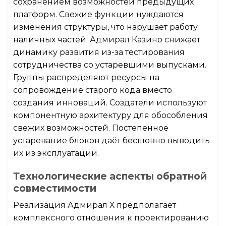
сохранением возможностей предыдущих
платформ. Свежие функции нуждаются
изменения структуры, что нарушает работу
наличных частей. Адмирал Казино снижает
динамику развития из-за тестирования
сотрудничества со устаревшими выпусками.
Группы распределяют ресурсы на
сопровождение старого кода вместо
создания инноваций. Создатели используют
компонентную архитектуру для обособления
свежих возможностей. Постепенное
устаревание блоков даёт бесшовно выводить
их из эксплуатации.
Технологические аспекты обратной
совместимости
Реализация Адмирал Х предполагает
комплексного отношения к проектированию