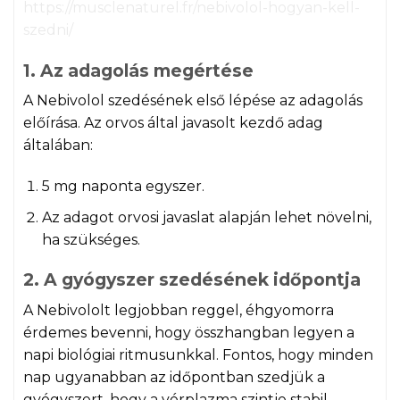
https://musclenaturel.fr/nebivolol-hogyan-kell-
szedni/
1. Az adagolás megértése
A Nebivolol szedésének első lépése az adagolás
előírása. Az orvos által javasolt kezdő adag
általában:
5 mg naponta egyszer.
Az adagot orvosi javaslat alapján lehet növelni,
ha szükséges.
2. A gyógyszer szedésének időpontja
A Nebivololt legjobban reggel, éhgyomorra
érdemes bevenni, hogy összhangban legyen a
napi biológiai ritmusunkkal. Fontos, hogy minden
nap ugyanabban az időpontban szedjük a
gyógyszert, hogy a vérplazma szintje stabil