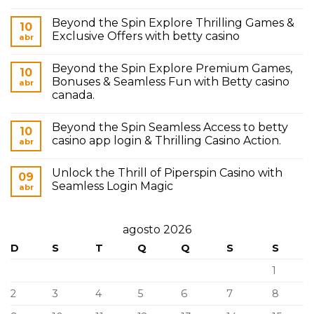
Beyond the Spin Explore Thrilling Games &
10
Exclusive Offers with betty casino
abr
Beyond the Spin Explore Premium Games,
10
Bonuses & Seamless Fun with Betty casino
abr
canada.
Beyond the Spin Seamless Access to betty
10
casino app login & Thrilling Casino Action.
abr
Unlock the Thrill of Piperspin Casino with
09
Seamless Login Magic
abr
agosto 2026
D
S
T
Q
Q
S
S
1
2
3
4
5
6
7
8