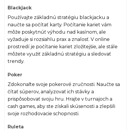
Blackjack
Používajte základnú stratégiu blackjacku a
naučte sa počítať karty. Počítanie kariet vám
môže poskytnúť výhodu nad kasínom, ale
vyžaduje si rozsiahlu prax a znalosť. V online
prostredí je počítanie kariet zložitejšie, ale stále
môžete využiť základnú stratégiu a sledovať
trendy.
Poker
Zdokonaľte svoje pokerové zručnosti. Naučte sa
čítať súperov, analyzovať ich stávky a
prispôsobovať svoju hru. Hrajte v turnajoch a
cash games, aby ste získali skúsenosti a zlepšili
svoje rozhodovacie schopnosti.
Ruleta