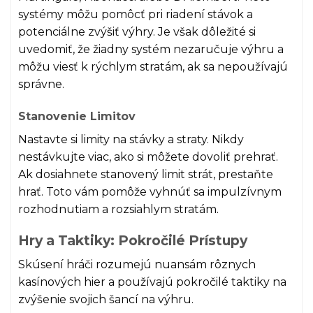
systémy môžu pomôcť pri riadení stávok a
potenciálne zvýšiť výhry. Je však dôležité si
uvedomiť, že žiadny systém nezaručuje výhru a
môžu viesť k rýchlym stratám, ak sa nepoužívajú
správne.
Stanovenie Limitov
Nastavte si limity na stávky a straty. Nikdy
nestávkujte viac, ako si môžete dovoliť prehrať.
Ak dosiahnete stanovený limit strát, prestaňte
hrať. Toto vám pomôže vyhnúť sa impulzívnym
rozhodnutiam a rozsiahlym stratám.
Hry a Taktiky: Pokročilé Prístupy
Skúsení hráči rozumejú nuansám rôznych
kasínových hier a používajú pokročilé taktiky na
zvýšenie svojich šancí na výhru.