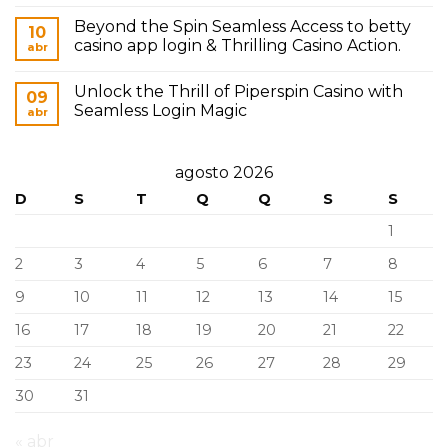
Beyond the Spin Seamless Access to betty
10
casino app login & Thrilling Casino Action.
abr
Unlock the Thrill of Piperspin Casino with
09
Seamless Login Magic
abr
agosto 2026
D
S
T
Q
Q
S
S
1
2
3
4
5
6
7
8
9
10
11
12
13
14
15
16
17
18
19
20
21
22
23
24
25
26
27
28
29
30
31
« abr