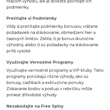
hráčom výhodu, ale je dôležité pochopiť ich
podmienky.
Prečítajte si Podmienky
Vždy si prečítajte podmienky bonusov, vrátane
požiadaviek na stávkovanie, obmedzení hier a
časových limitov. Zistite, či je bonus skutočne
výhodný, alebo či sú požiadavky na stávkovanie
príliš vysoké.
Využívajte Vernostné Programy
Využívajte vernostné programy a VIP kluby. Tieto
programy ponúkajú rôzne výhody, ako sú
bonusy, cashback a exkluzívne ponuky.
Získavanie bodov a postup v rebríčku môže
priniesť dlhodobé výhody.
Nezabúdajte na Free Spiny