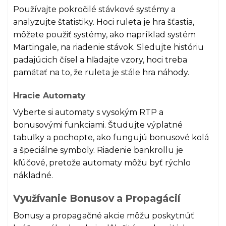
Používajte pokročilé stávkové systémy a
analyzujte štatistiky. Hoci ruleta je hra šťastia,
môžete použiť systémy, ako napríklad systém
Martingale, na riadenie stávok. Sledujte históriu
padajúcich čísel a hľadajte vzory, hoci treba
pamätať na to, že ruleta je stále hra náhody.
Hracie Automaty
Vyberte si automaty s vysokým RTP a
bonusovými funkciami. Študujte výplatné
tabuľky a pochopte, ako fungujú bonusové kolá
a špeciálne symboly. Riadenie bankrollu je
kľúčové, pretože automaty môžu byť rýchlo
nákladné.
Využívanie Bonusov a Propagácií
Bonusy a propagačné akcie môžu poskytnúť