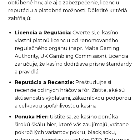
obľúbené hry, ale aj o zabezpečenie, licenciu,
reputáciu a platobné možnosti. Dôležité kritériá
zahŕňajú:
Licencia a Regulácia:
Overte si, či kasíno
vlastní platnú licenciu od renomovaného
regulačného orgánu (napr. Malta Gaming
Authority, UK Gambling Commission). Licencia
zaručuje, že kasíno dodržiava prísne štandardy
a pravidlá.
Reputácia a Recenzie:
Preštudujte si
recenzie od iných hráčov a fór. Zistite, aké sú
skúsenosti s výplatami, zákazníckou podporou
a celkovou spoľahlivosťou kasína.
Ponuka Hier:
Uistite sa, že kasíno ponúka
širokú škálu hier, ktoré vás zaujímajú, vrátane
pokročilých variantov pokru, blackjacku,