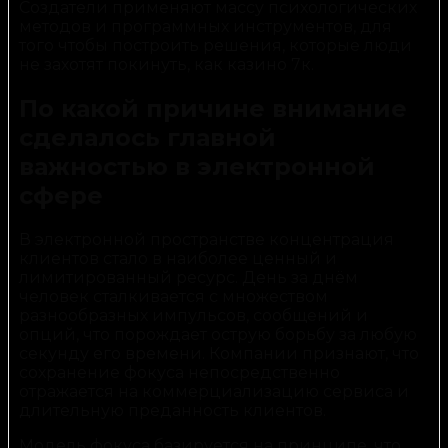
Создатели применяют массу психологических
методов и программных инструментов, для
того чтобы построить решения, которые люди
не захотят покинуть, как казино 7к.
По какой причине внимание
сделалось главной
важностью в электронной
сфере
В электронной пространстве концентрация
клиентов стало в наиболее ценный и
лимитированный ресурс. День за днём
человек сталкивается с множеством
разнообразных импульсов, сообщений и
опций, что порождает острую борьбу за любую
секунду его времени. Компании признают, что
сохранение фокуса непосредственно
отражается на коммерциализацию сервиса и
длительную преданность клиентов.
Модель фокуса базируется на принципе, что