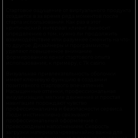
Стартовое ощущение от виртуального продукта
создается в за время ряда моментов после
старта использования. Как раз в этот
критический интервал клиент выносит
определение о том, нужно ли продолжить
взаимодействие или разумнее сменить на что-
то другое. Дизайнеры и программисты
уделяют повышенное внимание
формированию ярког стартового опыта
использования, к примеру, с 7k casino.
Визуальная привлекательность оболочки
имеет ключевую функцию в создании
позитивного стартового впечатления.
Насыщенные оттенки, профессиональная
визуализация, мягкие движения и простая
навигация порождают чувство
профессионализма и безопасности сервиса.
Люди инстинктивно связывают
профессиональный оформление с
превосходным наполнением. Скорость
загрузки материала чрезвычайно важна для