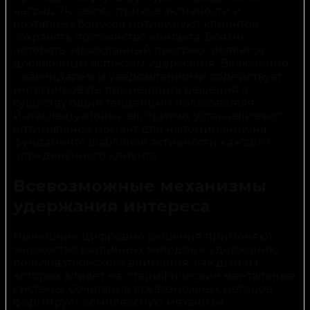
наград 7k casino, стриков активности и
поэтапных бонусов мотивируют клиентов
сохранять постоянство контакта. Боязнь
потерять заработанный прогресс является
добавочным аспектом удержания. Включение
с календарём и уведомлениями содействует
интегрировать применение решения в
существующие тенденции пользователя.
Интеллектуальные алгоритмы устанавливают
оптимальное момент для напоминаний на
фундаменте шаблонов активности каждого
определённого клиента.
Всевозможные механизмы
удержания интереса
Нынешние цифровые решения применяют
множество различных методов к удержанию
пользовательского внимания, каждый из
которых влияет на специфические ментальные
системы. Сочетание всевозможных методов
формирует комплексную механизм