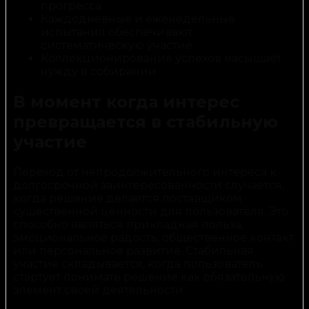
прогресса
Каждодневные и еженедельные
испытания обеспечивают
систематическую участие
Коллекционирование успехов насыщает
нужду в собирании
В момент когда интерес
превращается в стабильную
участие
Переход от непродолжительного интереса к
долгосрочной заинтересованности случается,
когда решение делается поставщиком
существенной ценности для пользователя. Это
способно являться прикладная польза,
эмоциональное радость, общественное контакт
или персональное развитие. Стабильная
участие складывается, когда пользователь
стартует понимать решение как обязательную
элемент своей деятельности.