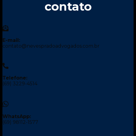
contato
E-mail:
contato@nevespradoadvogados.com.br
Telefone:
(69) 3229-4514
WhatsApp:
(69) 98112-1577