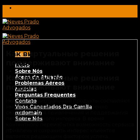
Skip
to
content
Как виртуальные решения
Menu
поддерживают внимание
Início
Sobre Nós
Как виртуальные решения
Áreas de Atuação
Problemas Aéreos
поддерживают внимание
Notícias
Perguntas Frequentes
Нынешние виртуальные продукты составляют
Contato
многоуровневые системы, намеренно
Voos Cancelados Dra Camila
созданные для привлечения и поддержания
nxdomain
потребительского интереса. В время
Sobre Nós
контентного переизбытка возможность сервиса
привлечь и сохранить интерес клиентов
является решающим фактором успеха.