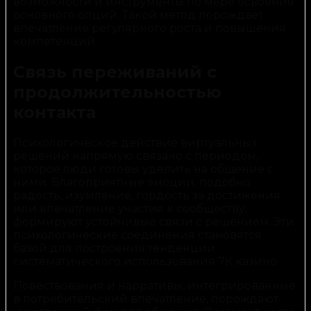
возможности и инструменты по мере освоения
основного опций. Такой метод порождает
впечатление регулярного роста и повышения
компетенций.
Связь переживаний с
продолжительностью
контакта
Психологическое действие виртуальных
решений напрямую связано с периодом,
которое люди готовы уделить на общение с
ними. Благоприятные эмоции, подобно
радость, изумление, гордость за достижения
или впечатление участия к сообществу,
формируют устойчивые связи с решением. Эти
психологические соединения становятся
базой для построения тенденции
систематического использования 7К казино.
Повествования и нарративы, интегрированные
в потребительский впечатление, порождают