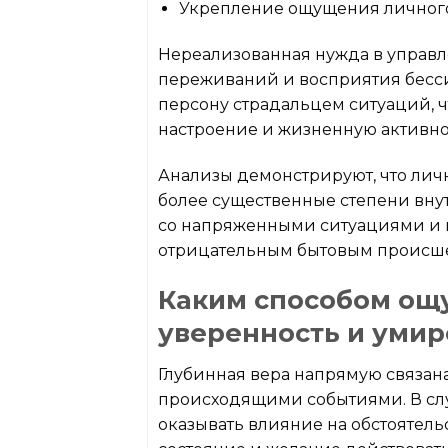
Укрепление ощущения личног
Нереализованная нужда в управл
переживаний и восприятия бесси
персону страдальцем ситуаций, ч
настроение и жизненную активно
Анализы демонстрируют, что лич
более существенные степени вну
со напряженными ситуациями и 
отрицательным бытовым происш
Каким способом ощ
уверенность и уми
Глубинная вера напрямую связан
происходящими событиями. В слу
оказывать влияние на обстоятельс