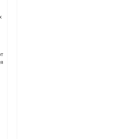
х
ют
ся