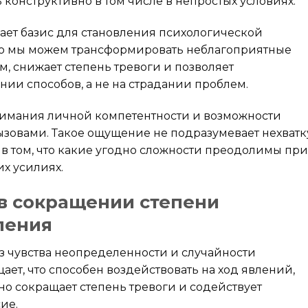
 конструктивно в том числе в непростых условиях.
ает базис для становления психологической
что мы можем трансформировать неблагоприятные
м, снижает степень тревоги и позволяет
ии способов, а не на страдании проблем.
нимания личной компетентности и возможности
зовами. Такое ощущение не подразумевает нехватк
ь в том, что какие угодно сложности преодолимы при
х усилиях.
в сокращении степени
ления
з чувства неопределенности и случайности
ает, что способен воздействовать на ход явлений,
но сокращает степень тревоги и содействует
ие.