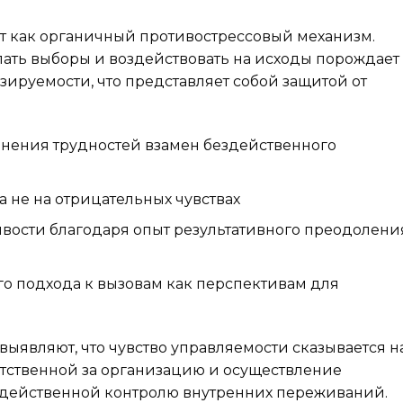
т как органичный противострессовый механизм.
лать выборы и воздействовать на исходы порождает
зируемости, что представляет собой защитой от
анения трудностей взамен бездейственного
а не на отрицательных чувствах
вости благодаря опыт результативного преодолени
о подхода к вызовам как перспективам для
ыявляют, что чувство управляемости сказывается н
ветственной за организацию и осуществление
е действенной контролю внутренних переживаний.