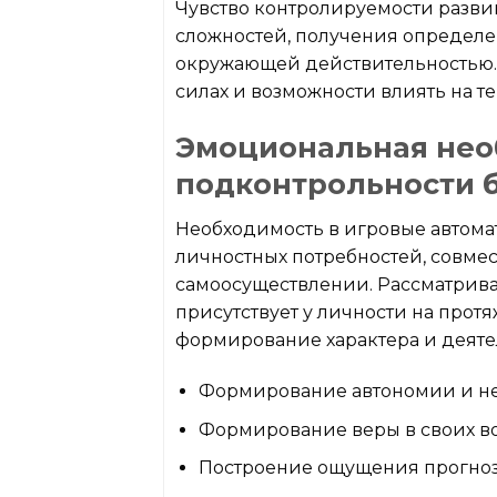
Чувство контролируемости развив
сложностей, получения определе
окружающей действительностью. 
силах и возможности влиять на т
Эмоциональная нео
подконтрольности 
Необходимость в игровые автома
личностных потребностей, совмес
самоосуществлении. Рассматрива
присутствует у личности на прот
формирование характера и деяте
Формирование автономии и н
Формирование веры в своих в
Построение ощущения прогноз