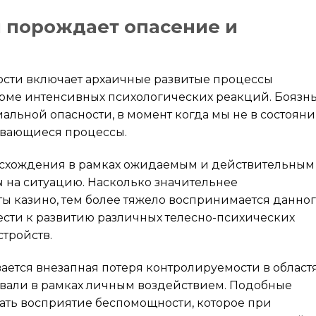
и порождает опасение и
сти включает архаичные развитые процессы
орме интенсивных психологических реакций. Боязн
альной опасности, в момент когда мы не в состоян
ивающиеся процессы.
расхождения в рамках ожидаемым и действительным
на ситуацию. Насколько значительнее
ы казино, тем более тяжело воспринимается данно
 вести к развитию различных телесно-психических
тройств.
ается внезапная потеря контролируемости в област
ывали в рамках личным воздействием. Подобные
ать восприятие беспомощности, которое при