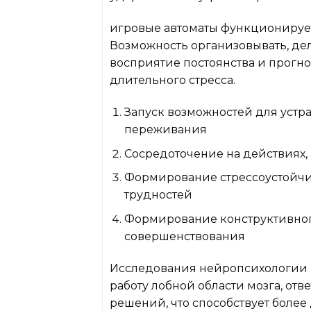
игровые автоматы функционируе
Возможность организовывать, де
восприятие постоянства и прогно
длительного стресса.
Запуск возможностей для устр
переживания
Сосредоточение на действиях, 
Формирование стрессоустойчи
трудностей
Формирование конструктивног
совершенствования
Исследования нейропсихологии в
работу лобной области мозга, от
решений, что способствует боле