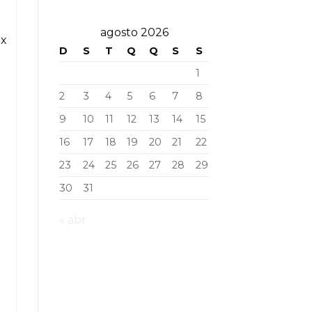
agosto 2026
х
D
S
T
Q
Q
S
S
1
2
3
4
5
6
7
8
9
10
11
12
13
14
15
16
17
18
19
20
21
22
23
24
25
26
27
28
29
30
31
« abr