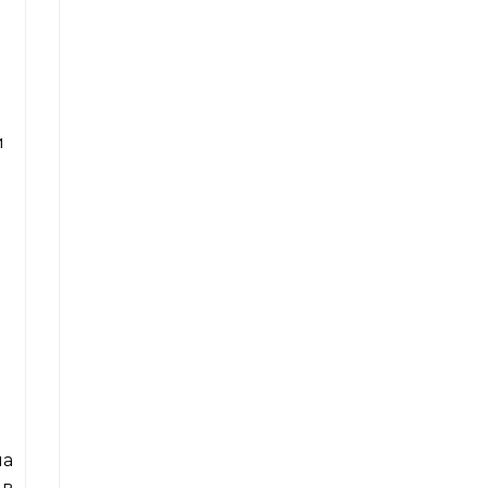
й
на
 в