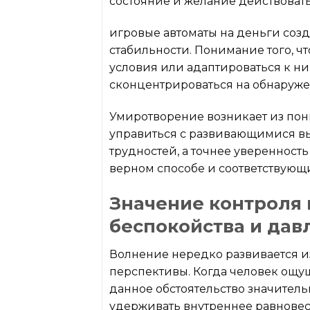
состояние и желание действовать
игровые автоматы на деньги созд
стабильности. Понимание того, 
условия или адаптироваться к ни
сконцентрироваться на обнаружен
Умиротворение возникает из по
управиться с развивающимися вы
трудностей, а точнее уверенност
верном способе и соответствующи
Значение контроля 
беспокойства и дав
Волнение нередко развивается и
перспективы. Когда человек ощущ
данное обстоятельство значитель
удерживать внутреннее равновес