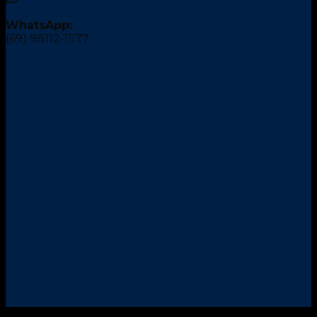
WhatsApp:
(69) 98112-1577