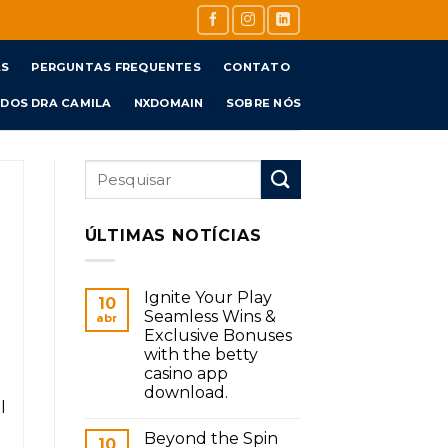
AS
PERGUNTAS FREQUENTES
CONTATO
DOS DRA CAMILA
NXDOMAIN
SOBRE NÓS
ÚLTIMAS NOTÍCIAS
Ignite Your Play
10
Seamless Wins &
abr
Exclusive Bonuses
with the betty
casino app
download.
l
Beyond the Spin
10