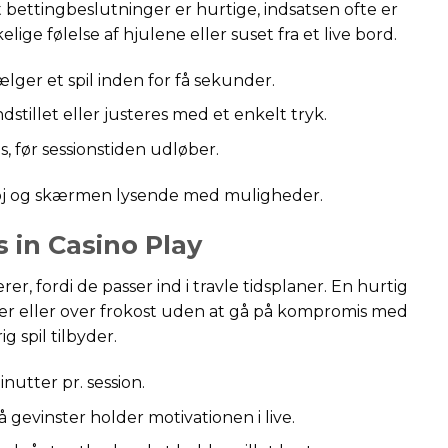
t bettingbeslutninger er hurtige, indsatsen ofte er
lige følelse af hjulene eller suset fra et live bord.
ælger et spil inden for få sekunder.
dstillet eller justeres med et enkelt tryk.
, før sessionstiden udløber.
øj og skærmen lysende med muligheder.
 in Casino Play
er, fordi de passer ind i travle tidsplaner. En hurtig
er eller over frokost uden at gå på kompromis med
 spil tilbyder.
nutter pr. session.
gevinster holder motivationen i live.