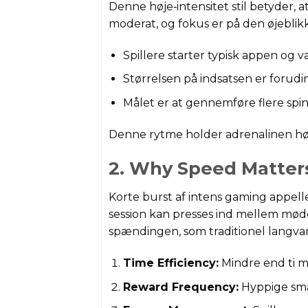
Denne høje‑intensitet stil betyder, a
moderat, og fokus er på den øjeblikke
Spillere starter typisk appen og v
Størrelsen på indsatsen er forudin
Målet er at gennemføre flere spins
Denne rytme holder adrenalinen h
2. Why Speed Matters
Korte burst af intens gaming appeller
session kan presses ind mellem mød
spændingen, som traditionel langvarig
Time Efficiency:
Mindre end ti mi
Reward Frequency:
Hyppige små 