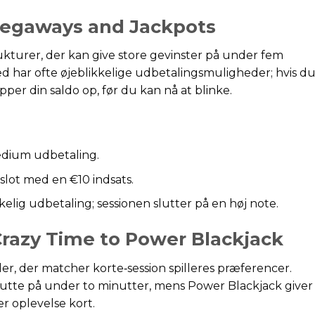
Megaways and Jackpots
kturer, der kan give store gevinster på under fem
d har ofte øjeblikkelige udbetalingsmuligheder; hvis d
er din saldo op, før du kan nå at blinke.
edium udbetaling.
 slot med en €10 indsats.
kelig udbetaling; sessionen slutter på en høj note.
 Crazy Time to Power Blackjack
der, der matcher korte‑session spilleres præferencer.
lutte på under to minutter, mens Power Blackjack giver
er oplevelse kort.