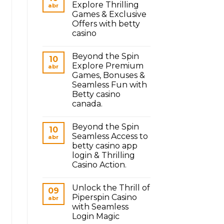
Explore Thrilling
abr
Games & Exclusive
Offers with betty
casino
Beyond the Spin
10
Explore Premium
abr
Games, Bonuses &
Seamless Fun with
Betty casino
canada.
Beyond the Spin
10
Seamless Access to
abr
betty casino app
login & Thrilling
Casino Action.
Unlock the Thrill of
09
Piperspin Casino
abr
with Seamless
Login Magic