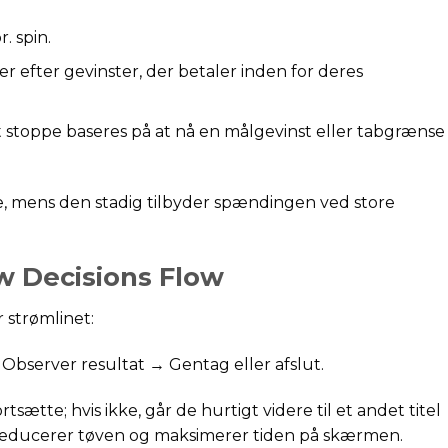
. spin.
ter efter gevinster, der betaler inden for deres
stoppe baseres på at nå en målgevinst eller tabgrænse
e, mens den stadig tilbyder spændingen ved store
ow Decisions Flow
r strømlinet:
Observer resultat → Gentag eller afslut.
rtsætte; hvis ikke, går de hurtigt videre til et andet titel
 reducerer tøven og maksimerer tiden på skærmen.